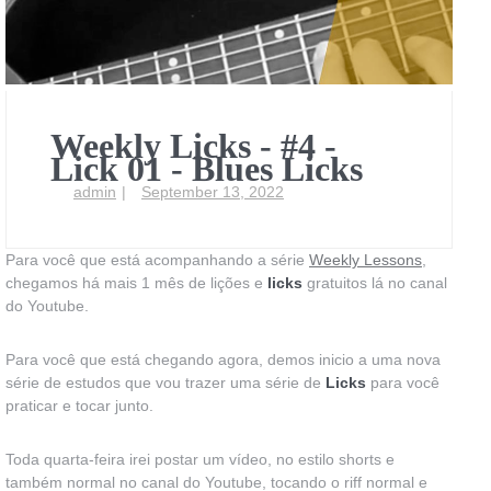
Weekly Licks - #4 -
Lick 01 - Blues Licks
admin
September 13, 2022
Para você que está acompanhando a série
Weekly Lessons
,
chegamos há mais 1 mês de lições e
licks
gratuitos lá no canal
do Youtube.
Para você que está chegando agora, demos inicio a uma nova
série de estudos que vou trazer uma série de
Licks
para você
praticar e tocar junto.
Toda quarta-feira irei postar um vídeo, no estilo shorts e
também normal no canal do Youtube, tocando o riff normal e