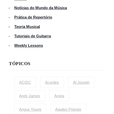
Notícias do Mundo da Música
Prática de Repertório
Teoria Musical
Tutoriais de Guitarra
Weekly Lessons
TÓPICOS
AC/DC
Acordes
Al Joseph
Andy James
Angra
Angus Young
Aquiles Priester