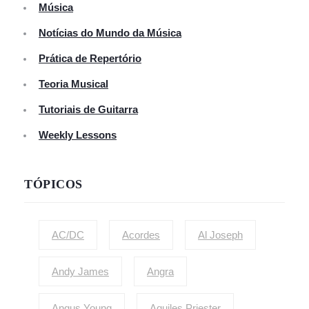
Música
Notícias do Mundo da Música
Prática de Repertório
Teoria Musical
Tutoriais de Guitarra
Weekly Lessons
TÓPICOS
AC/DC
Acordes
Al Joseph
Andy James
Angra
Angus Young
Aquiles Priester